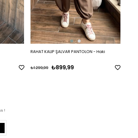
RAHAT KALIP ŞALVAR PANTOLON - Haki
RAHAT
₺899,99
₺1.299,99
₺1.29
n !