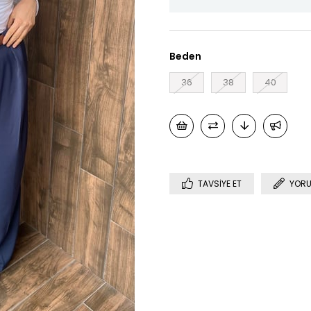
Beden
36
38
40
TAVSIYE ET
YORU