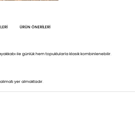
LERI
ÜRÜN ÖNERILERI
 ayakkabı ile günlük hem topuklularla klasik kombinlenebilir.
alimatı yer almaktadır.