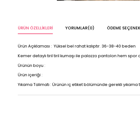
ÜRÜN ÖZELLIKLERI
YORUMLAR
(0)
ÖDEME SEÇENEK
Ürün Açıklaması : Yüksel bel rahat kalıptır. 36-38-40 beden
Kemer detaylı tiril tiril kumaşı ile palazzo pantolon hem spor
Ürünün boyu :
Ürün içeriği :
Yıkama Talimatı : Ürünün iç etiket bölümünde gerekli yıkama t