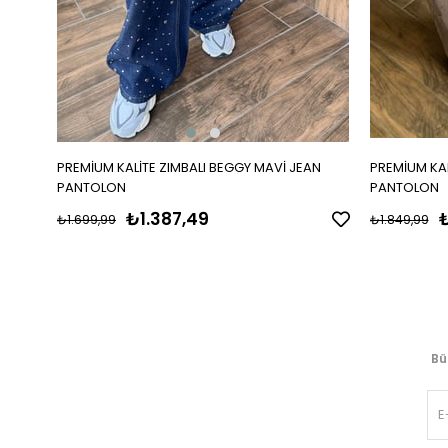
PREMİUM KALİTE ZIMBALI BEGGY MAVİ JEAN
PREMİUM KAL
PANTOLON
PANTOLON
₺1.387,49
₺
₺1.699,99
₺1.849,99
Bü