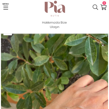
0
MENU
Anasayfa
Takı
Bileklik
MİYUKİ ÇOK RENKLİ BİLEKLİK
Hakkımızda
Bize
Ulaşın