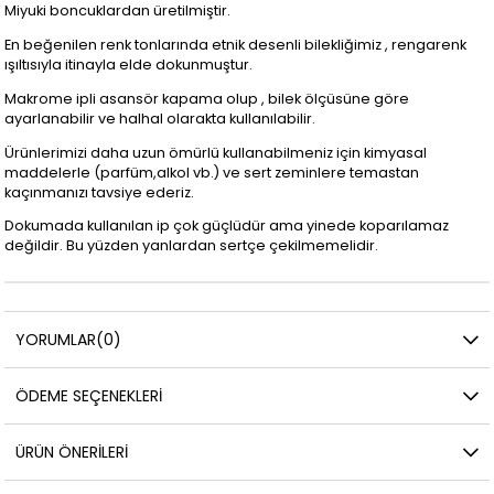
Miyuki boncuklardan üretilmiştir.
En beğenilen renk tonlarında etnik desenli bilekliğimiz , rengarenk
ışıltısıyla itinayla elde dokunmuştur.
Makrome ipli asansör kapama olup , bilek ölçüsüne göre
ayarlanabilir ve halhal olarakta kullanılabilir.
Ürünlerimizi daha uzun ömürlü kullanabilmeniz için kimyasal
maddelerle (parfüm,alkol vb.) ve sert zeminlere temastan
kaçınmanızı tavsiye ederiz.
Dokumada kullanılan ip çok güçlüdür ama yinede koparılamaz
değildir. Bu yüzden yanlardan sertçe çekilmemelidir.
YORUMLAR
(0)
ÖDEME SEÇENEKLERI
ÜRÜN ÖNERILERI