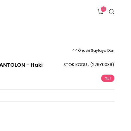
0
< < Önceki Sayfaya Dön
PANTOLON - Haki
STOK KODU
(226Y0036)
%
31
İndirim