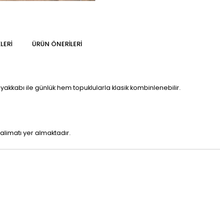
LERI
ÜRÜN ÖNERILERI
yakkabı ile günlük hem topuklularla klasik kombinlenebilir.
alimatı yer almaktadır.