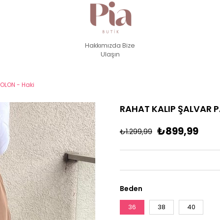
Hakkımızda
Bize
Ulaşın
OLON - Haki
RAHAT KALIP ŞALVAR 
₺899,99
₺1.299,99
Beden
36
38
40