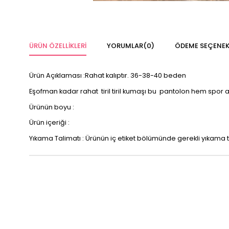
ÜRÜN ÖZELLIKLERI
YORUMLAR
(0)
ÖDEME SEÇENEK
Ürün Açıklaması :Rahat kalıptır. 36-38-40 beden
Eşofman kadar rahat tiril tiril kumaşı bu pantolon hem spor a
Ürünün boyu :
Ürün içeriği :
Yıkama Talimatı : Ürünün iç etiket bölümünde gerekli yıkama t