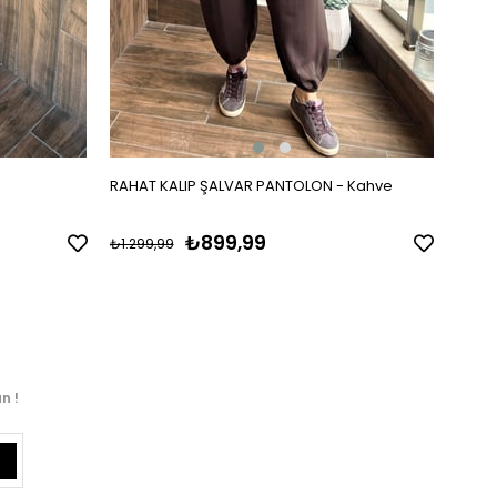
RAHAT KALIP ŞALVAR PANTOLON - Kahve
İTALY
₺899,99
₺1.299,99
₺2.99
n !