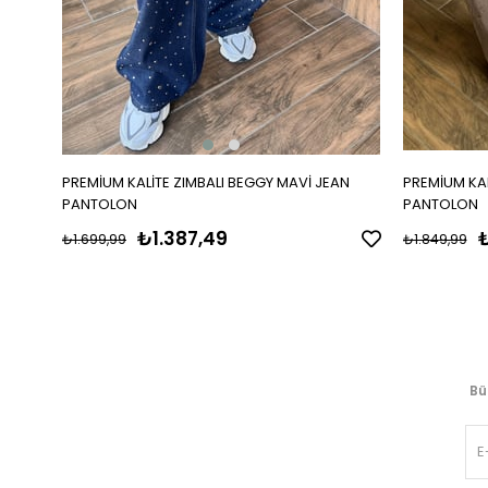
PREMİUM KALİTE ZIMBALI BEGGY MAVİ JEAN
PREMİUM KAL
PANTOLON
PANTOLON
₺1.387,49
₺
₺1.699,99
₺1.849,99
Bü